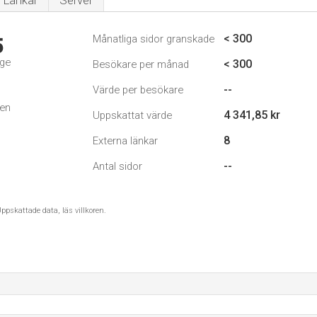
Länkar
Server
< 300
Månatliga sidor granskade
5
ige
< 300
Besökare per månad
--
Värde per besökare
den
4 341,85 kr
Uppskattat värde
8
Externa länkar
--
Antal sidor
ppskattade data, läs villkoren.