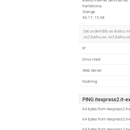
Ballou Internet Services Ab
Karlskrona
Sverige
56.17, 15.58
Det underhålls av Ballou I
ns2.ballou.se
,
ns3.ballou.s
IP:
Drivs med:
Web Server:
Kodning:
PING itexpress2.it-e
64 bytes from itexpress2.it
64 bytes from itexpress2.it
64 bytes from itexpress2.it