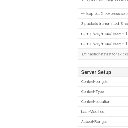
--- itexpress2.it-express.se p
3 packets transmitted, 3 r
rtt min/avg/max/mdev = 
rtt min/avg/max/mdev = 
Ett hastighetstest för skick
Server Setup
Content-Length:
Content-Type:
Content-Location:
Last-Modified:
Accept-Ranges: