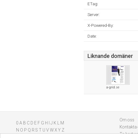
ETag:
Server:
X-Powered-By:
Date:
Liknande domäner
a-grid.se
Om oss
0
A
B
C
D
E
F
G
H
I
J
K
L
M
Kontakta
N
O
P
Q
R
S
T
U
V
W
X
Y
Z
Ta bort w