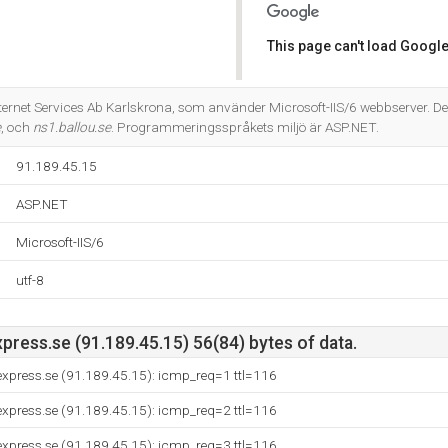
This page can't load Google
Do you own this website?
nternet Services Ab Karlskrona, som använder Microsoft-IIS/6 webbserver. De
e
, och
ns1.ballou.se
. Programmeringsspråkets miljö är ASP.NET.
91.189.45.15
ASP.NET
Microsoft-IIS/6
utf-8
xpress.se (91.189.45.15) 56(84) bytes of data.
-express.se (91.189.45.15): icmp_req=1 ttl=116
-express.se (91.189.45.15): icmp_req=2 ttl=116
-express.se (91.189.45.15): icmp_req=3 ttl=116