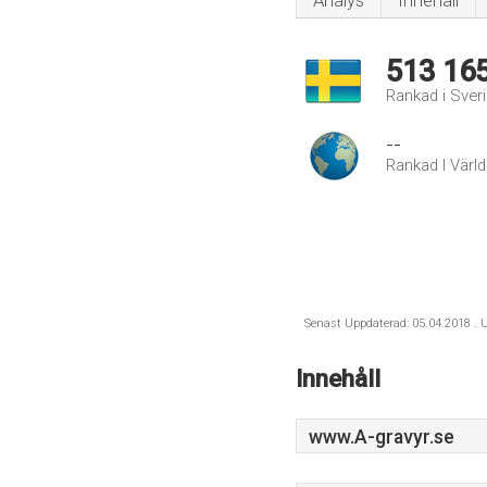
Analys
Innehåll
513 16
Rankad i Sver
--
Rankad I Värl
Senast Uppdaterad: 05.04.2018 . U
Innehåll
www.A-gravyr.se