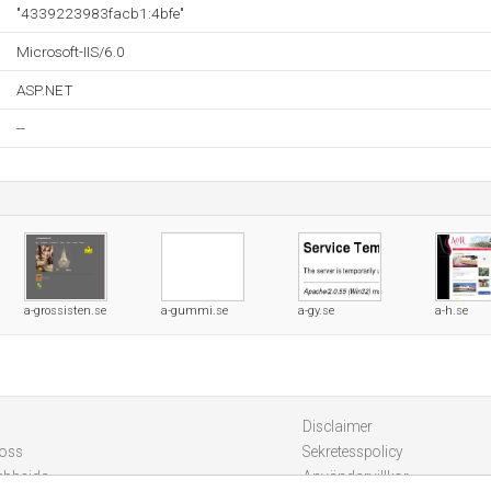
"4339223983facb1:4bfe"
Microsoft-IIS/6.0
ASP.NET
--
a-grossisten.se
a-gummi.se
a-gy.se
a-h.se
Disclaimer
 oss
Sekretesspolicy
ebbsida
Användarvillkor