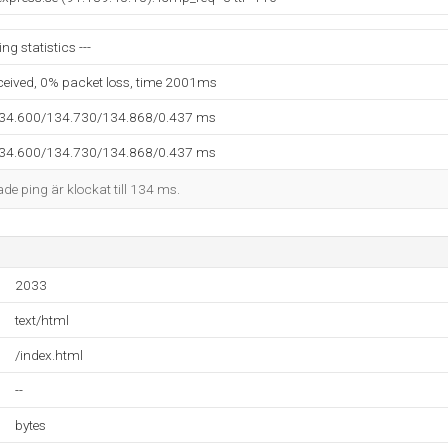
ing statistics ---
eceived, 0% packet loss, time 2001ms
134.600/134.730/134.868/0.437 ms
134.600/134.730/134.868/0.437 ms
ade ping är klockat till 134 ms.
2033
text/html
/index.html
--
bytes