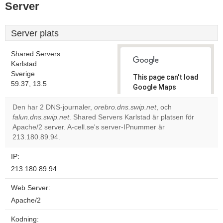
Server
Server plats
Shared Servers
Karlstad
Sverige
This page can't load
59.37, 13.5
Google Maps
correctly.
Den har 2 DNS-journaler,
orebro.dns.swip.net
, och
falun.dns.swip.net
. Shared Servers Karlstad är platsen för
Do you
OK
Apache/2 server. A-cell.se's server-IPnummer är
own this
website?
213.180.89.94.
IP:
213.180.89.94
Web Server:
Apache/2
Kodning: