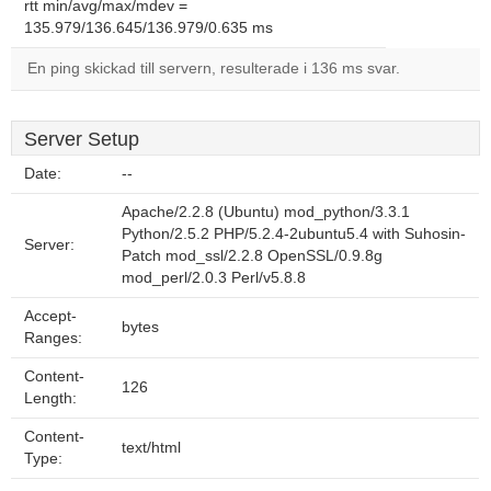
rtt min/avg/max/mdev =
135.979/136.645/136.979/0.635 ms
En ping skickad till servern, resulterade i 136 ms svar.
Server Setup
Date:
--
Apache/2.2.8 (Ubuntu) mod_python/3.3.1
Python/2.5.2 PHP/5.2.4-2ubuntu5.4 with Suhosin-
Server:
Patch mod_ssl/2.2.8 OpenSSL/0.9.8g
mod_perl/2.0.3 Perl/v5.8.8
Accept-
bytes
Ranges:
Content-
126
Length:
Content-
text/html
Type: