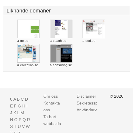
Liknande domäner
a-co.se
a-coach.se
a-cod.se
a-collection.se
a-consulting.se
Om oss
Disclaimer
© 2026
0
A
B
C
D
Kontakta
Sekretesspolicy
E
F
G
H
I
oss
Användarvillkor
J
K
L
M
Ta bort
N
O
P
Q
R
webbsida
S
T
U
V
W