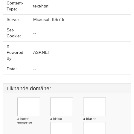
Content-
text/html
Type:
Server:
Microsoft-IIS/7.5
Set-
--
Cookie:
X-
Powered-
ASP.NET
By:
Date:
--
Liknande domäner
a-better-
a-bid.se
a-bilar.se
europe.se