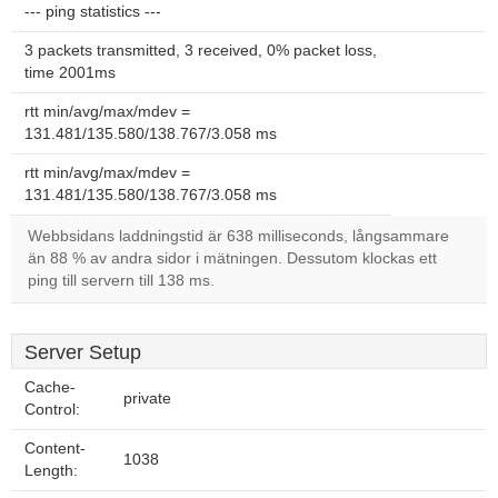
--- ping statistics ---
3 packets transmitted, 3 received, 0% packet loss,
time 2001ms
rtt min/avg/max/mdev =
131.481/135.580/138.767/3.058 ms
rtt min/avg/max/mdev =
131.481/135.580/138.767/3.058 ms
Webbsidans laddningstid är 638 milliseconds, långsammare
än 88 % av andra sidor i mätningen. Dessutom klockas ett
ping till servern till 138 ms.
Server Setup
Cache-
private
Control:
Content-
1038
Length: