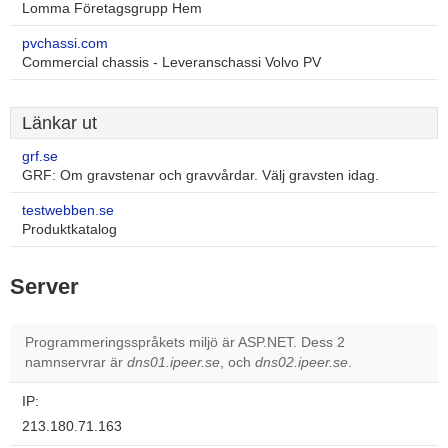
Lomma Företagsgrupp Hem
pvchassi.com
Commercial chassis - Leveranschassi Volvo PV
Länkar ut
grf.se
GRF: Om gravstenar och gravvårdar. Välj gravsten idag.
testwebben.se
Produktkatalog
Server
Programmeringsspråkets miljö är ASP.NET. Dess 2
namnservrar är
dns01.ipeer.se
, och
dns02.ipeer.se
.
IP:
213.180.71.163