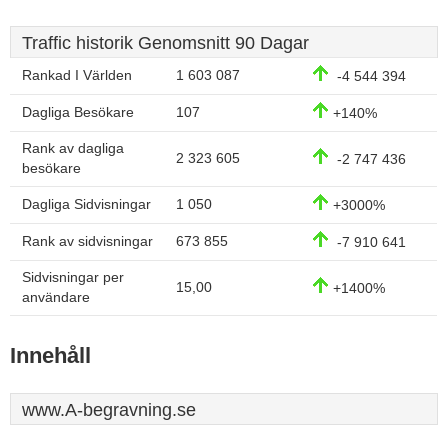
Traffic historik Genomsnitt 90 Dagar
Rankad I Världen
1 603 087
-4 544 394
Dagliga Besökare
107
+140%
Rank av dagliga
2 323 605
-2 747 436
besökare
Dagliga Sidvisningar
1 050
+3000%
Rank av sidvisningar
673 855
-7 910 641
Sidvisningar per
15,00
+1400%
användare
Innehåll
www.A-begravning.se