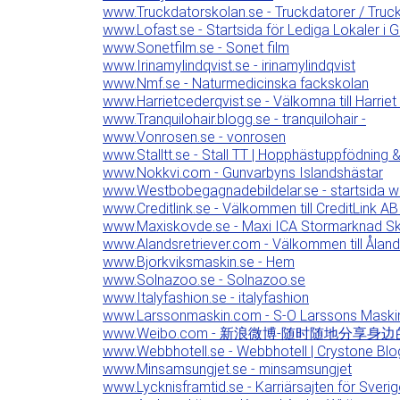
www.Truckdatorskolan.se - Truckdatorer / Truck
www.Lofast.se - Startsida för Lediga Lokaler i 
www.Sonetfilm.se - Sonet film
www.Irinamylindqvist.se - irinamylindqvist
www.Nmf.se - Naturmedicinska fackskolan
www.Harrietcederqvist.se - Välkomna till Harriet
www.Tranquilohair.blogg.se - tranquilohair -
www.Vonrosen.se - vonrosen
www.Stalltt.se - Stall TT | Hopphästuppfödning 
www.Nokkvi.com - Gunvarbyns Islandshästar
www.Westbobegagnadebildelar.se - startsida wes
www.Creditlink.se - Välkommen till CreditLink A
www.Maxiskovde.se - Maxi ICA Stormarknad S
www.Alandsretriever.com - Välkommen till Ålan
www.Bjorkviksmaskin.se - Hem
www.Solnazoo.se - Solnazoo.se
www.Italyfashion.se - italyfashion
www.Larssonmaskin.com - S-O Larssons Maski
www.Weibo.com - 新浪微博-随时随地分享
www.Webbhotell.se - Webbhotell | Crystone Bl
www.Minsamsungjet.se - minsamsungjet
www.Lycknisframtid.se - Karriärsajten för Sverig