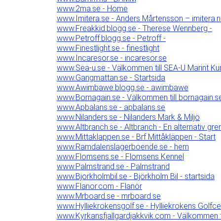
www.2ma.se - Home
www.Imitera.se - Anders Mårtensson – imitera.n
www.Freakkid.blogg.se - Therese Wennberg -
www.Petroff.blogg.se - Petroff -
www.Finestlight.se - finestlight
www.Incaresor.se - incaresor.se
www.Sea-u.se - Välkommen till SEA-U Marint K
www.Gangmattan.se - Startsida
www.Awimbawe.blogg.se - awimbawe
www.Bornagain.se - Välkommen till bornagain.s
www.Apbalans.se - apbalans.se
www.Nilanders.se - Nilanders Mark & Miljö
www.Altbranch.se - Altbranch - En alternativ gren
www.Mittaklappen.se - Brf Mittåkläppen - Start
www.Ramdalenslagerboende.se - hem
www.Flomsens.se - Flomsens Kennel
www.Palmstrand.se - Palmstrand
www.Bjorkholmbil.se - Björkholm Bil - startsida
www.Flanor.com - Flanör
www.Mrboard.se - mrboard.se
www.Hylliekrokensgolf.se - Hylliekrokens Golfce
www.Kyrkansfjallgardjakkvik.com - Välkommen ti