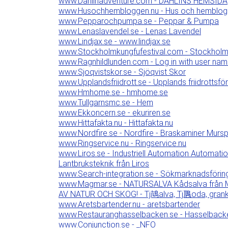
www.Dahlinadventure.com - DAHLINS HEMSIDA
www.Husochhembloggen.nu - Hus och hemblo
www.Pepparochpumpa.se - Peppar & Pumpa
www.Lenaslavendel.se - Lenas Lavendel
www.Lindjax.se - www.lindjax.se
www.Stockholmkungfufestival.com - Stockholm 
www.Ragnhildlunden.com - Log in with user na
www.Sjoqvistskor.se - Sjöqvist Skor
www.Upplandsfriidrott.se - Upplands friidrottsfö
www.Hmhome.se - hmhome.se
www.Tullgarnsmc.se - Hem
www.Ekkoncern.se - ekuriren.se
www.Hittafakta.nu - Hittafakta.nu
www.Nordfire.se - Nordfire - Braskaminer Mursp
www.Ringservice.nu - Ringservice.nu
www.Liros.se - Industriell Automation Automation
Lantbruksteknik från Liros
www.Search-integration.se - Sökmarknadsföring 
www.Magmar.se - NATURSALVA Kådsalva från 
AV NATUR OCH SKOG! - Tj䲳alva, Tj䲫oda, grank夡,
www.Aretsbartender.nu - aretsbartender
www.Restauranghasselbacken.se - Hasselbacke
www.Conjunction.se - _NFO