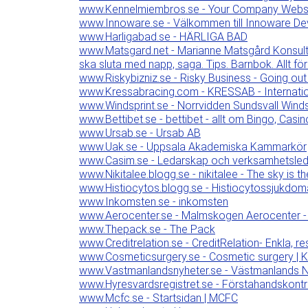
www.Kennelmiembros.se - Your Company Webs
www.Innoware.se - Välkommen till Innoware D
www.Harligabad.se - HÄRLIGA BAD
www.Matsgard.net - Marianne Matsgård Konsult
ska sluta med napp, saga. Tips. Barnbok. Allt f
www.Riskybizniz.se - Risky Business - Going out
www.Kressabracing.com - KRESSAB - Internati
www.Windsprint.se - Norrvidden Sundsvall Windsp
www.Bettibet.se - bettibet - allt om Bingo, Casi
www.Ursab.se - Ursab AB
www.Uak.se - Uppsala Akademiska Kammarkör
www.Casim.se - Ledarskap och verksamhetsle
www.Nikitalee.blogg.se - nikitalee - The sky is the
www.Histiocytos.blogg.se - Histiocytossjukdoma
www.Inkomsten.se - inkomsten
www.Aerocenter.se - Malmskogen Aerocenter - T
www.Thepack.se - The Pack
www.Creditrelation.se - CreditRelation- Enkla, re
www.Cosmeticsurgery.se - Cosmetic surgery | Ko
www.Vastmanlandsnyheter.se - Västmanlands Ny
www.Hyresvardsregistret.se - Förstahandskontrak
www.Mcfc.se - Startsidan | MCFC