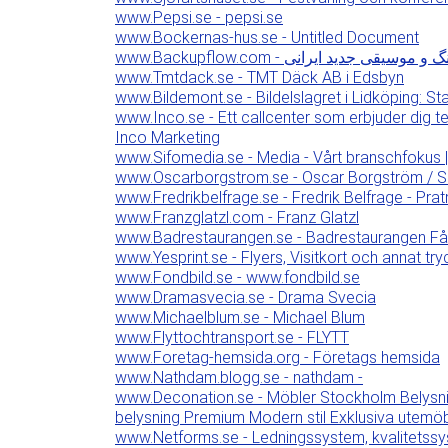
www.Pepsi.se - pepsi.se
www.Bockernas-hus.se - Untitled Document
www.Backupflow.com - وسیقی جدید ایرانی
www.Tmtdack.se - TMT Däck AB i Edsbyn
www.Bildemont.se - Bildelslagret i Lidköping: St
www.Inco.se - Ett callcenter som erbjuder dig te
Inco Marketing
www.Sifomedia.se - Media - Vårt branschfokus 
www.Oscarborgstrom.se - Oscar Borgström /
www.Fredrikbelfrage.se - Fredrik Belfrage - Pr
www.Franzglatzl.com - Franz Glatzl
www.Badrestaurangen.se - Badrestaurangen Fårö,
www.Yesprint.se - Flyers, Visitkort och annat tr
www.Fondbild.se - www.fondbild.se
www.Dramasvecia.se - Drama Svecia
www.Michaelblum.se - Michael Blum
www.Flyttochtransport.se - FLYTT
www.Foretag-hemsida.org - Företags hemsida
www.Nathdam.blogg.se - nathdam -
www.Deconation.se - Möbler Stockholm Belysnin
belysning Premium Modern stil Exklusiva utemö
www.Netforms.se - Ledningssystem, kvalitets