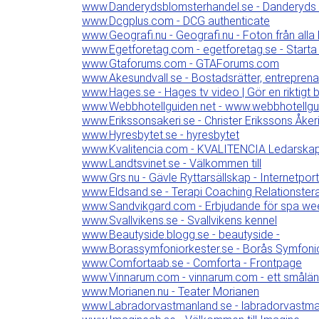
www.Danderydsblomsterhandel.se - Danderyds
www.Dcgplus.com - DCG authenticate
www.Geografi.nu - Geografi.nu - Foton från alla 
www.Egetforetag.com - egetforetag.se - Starta 
www.Gtaforums.com - GTAForums.com
www.Akesundvall.se - Bostadsrätter, entreprena
www.Hages.se - Hages tv video | Gör en riktigt bra
www.Webbhotellguiden.net - www.webbhotellgu
www.Erikssonsakeri.se - Christer Erikssons Åker
www.Hyresbytet.se - hyresbytet
www.Kvalitencia.com - KVALITENCIA Ledarska
www.Landtsvinet.se - Välkommen till
www.Grs.nu - Gävle Ryttarsällskap - Internetpor
www.Eldsand.se - Terapi Coaching Relationste
www.Sandvikgard.com - Erbjudande för spa wee
www.Svallvikens.se - Svallvikens kennel
www.Beautyside.blogg.se - beautyside -
www.Borassymfoniorkester.se - Borås Symfoni
www.Comfortaab.se - Comforta - Frontpage
www.Vinnarum.com - vinnarum.com - ett småländsk
www.Morianen.nu - Teater Morianen
www.Labradorvastmanland.se - labradorvastm