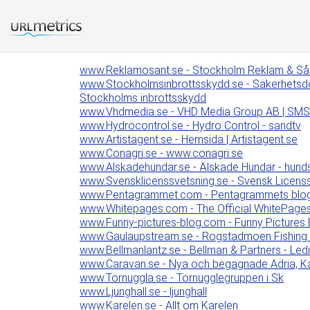
www.Reklamosant.se - Stockholm Reklam & Så
www.Stockholmsinbrottsskydd.se - Säkerhetsdörr
Stockholms inbrottsskydd
www.Vhdmedia.se - VHD Media Group AB | SMS
www.Hydrocontrol.se - Hydro Control - sandtv
www.Artistagent.se - Hemsida | Artistagent.se
www.Conagri.se - www.conagri.se
www.Alskadehundar.se - Älskade Hundar - hundser
www.Svensklicenssvetsning.se - Svensk Licens
www.Pentagrammet.com - Pentagrammets blo
www.Whitepages.com - The Official WhitePages 
www.Funny-pictures-blog.com - Funny Pictures 
www.Gaulaupstream.se - Rogstadmoen Fishing 
www.Bellmanlantz.se - Bellman & Partners - Ledi
www.Caravan.se - Nya och begagnade Adria, Ka
www.Tornuggla.se - Tornugglegruppen i Sk
www.Ljunghall.se - ljunghall
www.Karelen.se - Allt om Karelen