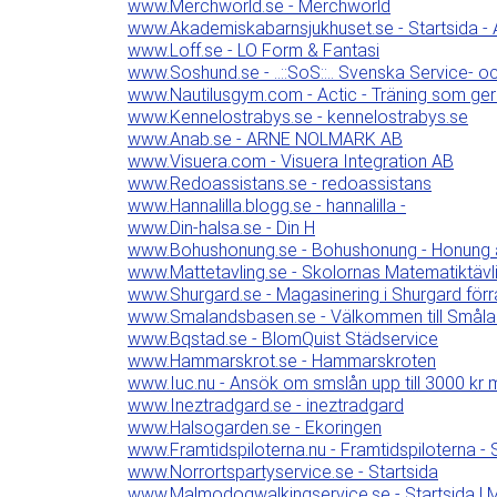
www.Merchworld.se - Merchworld
www.Akademiskabarnsjukhuset.se - Startsida -
www.Loff.se - LO Form & Fantasi
www.Soshund.se - ..::SoS::.. Svenska Service- 
www.Nautilusgym.com - Actic - Träning som ger 
www.Kennelostrabys.se - kennelostrabys.se
www.Anab.se - ARNE NOLMARK AB
www.Visuera.com - Visuera Integration AB
www.Redoassistans.se - redoassistans
www.Hannalilla.blogg.se - hannalilla -
www.Din-halsa.se - Din H
www.Bohushonung.se - Bohushonung - Honung är
www.Mattetavling.se - Skolornas Matematiktävl
www.Shurgard.se - Magasinering i Shurgard förråd
www.Smalandsbasen.se - Välkommen till Småla
www.Bqstad.se - BlomQuist Städservice
www.Hammarskrot.se - Hammarskroten
www.Iuc.nu - Ansök om smslån upp till 3000 kr
www.Ineztradgard.se - ineztradgard
www.Halsogarden.se - Ekoringen
www.Framtidspiloterna.nu - Framtidspiloterna - 
www.Norrortspartyservice.se - Startsida
www.Malmodogwalkingservice.se - Startsida |