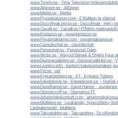
www.Timetv.se - Time Television-Videoprodukti
www.Allgreen.se - AllGreen
www.Melita.se - Melita
www.Pysselpassion.com - E-Butiken är stängd
www.Discofreak.blogg.se - Discofreak - Hej! I mi
www.Cavalli.se - Cavalli.se | Effektiv marknadsfö
www.Kistazoo.se - www.kistazoo.se
www.Privatmaklarna.com - privatmaklarna.se
www.Cavedechat.se - cavedechat
www.Pensionat.nu - Pensionat Oden
www.Wobs.se - Wayout Bilmek & Styling Fixar allt
www.Djurspecialisten.se - Djurspecialisten.se - 
www.Ljustero.info - ljusterö kakelugnsmakeri, lj
www.Pid.se - pid
www.Kyrkanstidning.se - KT - Kyrkans Tidning
www.Enkeldesign.se - Enkeldesign.se – Grafisk
www.Davidharper.se - David Harper - Juvelerare
www.Glumslovsff.se - Glumslövs FF
www.Arbetsmiljokonsult.com - arbetsmiljokonsu
www.Multilens.se - Ljuskänslig, Synproblem, Op
Läshjälpmedel - Multilens
www.Takvandring.se - Takvandring - En oförglöm