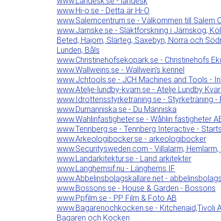
www.Landesk.se - landesk
www.Hi-o.se - Detta är Hi-O
www.Salemcentrum.se - Välkommen till Salem 
www.Jarnske.se - Släktforskning i Järnskog, Köl
Beted, Hajom, Slärteg, Saxebyn, Norra och Söd
Lunden, Båls
www.Christinehofsekopark.se - Christinehofs E
www.Wallweins.se - Wallwein's kennel
www.Jchtools.se - JCH Machines and Tools - In
www.Atelje-lundby-kvarn.se - Atelje Lundby Kvar
www.Idrottensstyrketraning.se - Styrketräning - Från
www.Dumanniska.se - Du Människa
www.Wahlinfastigheter.se - Wåhlin fastigheter A
www.Tennberg.se - Tennberg Interactive - Start
www.Arkeologibocker.se - arkeologibocker
www.Securitysweden.com - Villalarm, Hemlarm, i
www.Landarkitektur.se - Land arkitekter
www.Langhemsif.nu - Länghems IF
www.Abbelinsbolagskallare.net - abbelinsbolags
www.Bossons.se - House & Garden - Bossons
www.Ppfilm.se - PP Film & Foto AB
www.Bagarenochkocken.se - Kitchenaid,Tivoli 
Bagaren och Kocken