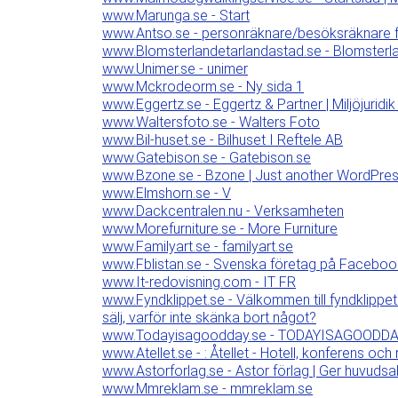
www.Marunga.se - Start
www.Antso.se - personräknare/besöksräknare f
www.Blomsterlandetarlandastad.se - Blomsterl
www.Unimer.se - unimer
www.Mckrodeorm.se - Ny sida 1
www.Eggertz.se - Eggertz & Partner | Miljöjuridik
www.Waltersfoto.se - Walters Foto
www.Bil-huset.se - Bilhuset I Reftele AB
www.Gatebison.se - Gatebison.se
www.Bzone.se - Bzone | Just another WordPres
www.Elmshorn.se - V
www.Dackcentralen.nu - Verksamheten
www.Morefurniture.se - More Furniture
www.Familyart.se - familyart.se
www.Fblistan.se - Svenska företag på Facebook
www.It-redovisning.com - IT FR
www.Fyndklippet.se - Välkommen till fyndklippet.
sälj, varför inte skänka bort något?
www.Todayisagoodday.se - TODAYISAGOODD
www.Atellet.se - : Åtellet - Hotell, konferens och
www.Astorforlag.se - Astor förlag | Ger huvudsa
www.Mmreklam.se - mmreklam.se