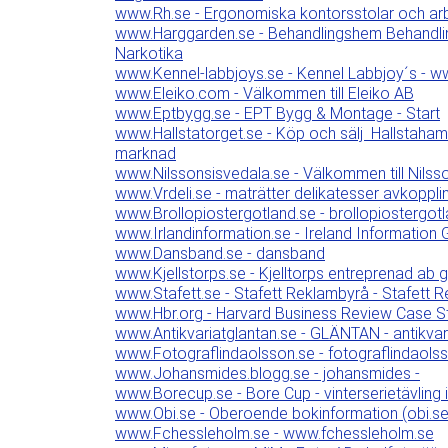
www.Rh.se - Ergonomiska kontorsstolar och arbe
www.Harggarden.se - Behandlingshem Behandli
Narkotika
www.Kennel-labbjoys.se - Kennel Labbjoy´s - w
www.Eleiko.com - Välkommen till Eleiko AB
www.Eptbygg.se - EPT Bygg & Montage - Start
www.Hallstatorget.se - Köp och sälj  Hallstaha
marknad
www.Nilssonsisvedala.se - Välkommen till Nilss
www.Vrdeli.se - maträtter delikatesser avkoppli
www.Brollopiostergotland.se - brollopiostergot
www.Irlandinformation.se - Ireland Informatio
www.Dansband.se - dansband
www.Kjellstorps.se - Kjelltorps entreprenad ab
www.Stafett.se - Stafett Reklambyrå - Stafett 
www.Hbr.org - Harvard Business Review Case Stu
www.Antikvariatglantan.se - GLÄNTAN - antikvaria
www.Fotograflindaolsson.se - fotograflindaols
www.Johansmides.blogg.se - johansmides -
www.Borecup.se - Bore Cup - vinterserietävling i
www.Obi.se - Oberoende bokinformation (obi.se
www.Fchessleholm.se - www.fchessleholm.se