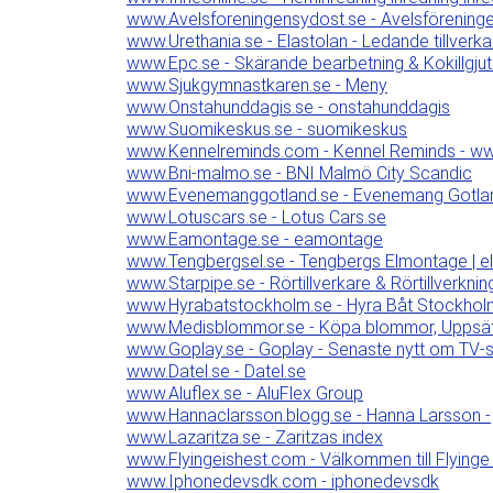
www.Avelsforeningensydost.se - Avelsförening
www.Urethania.se - Elastolan - Ledande tillverk
www.Epc.se - Skärande bearbetning & Kokillgju
www.Sjukgymnastkaren.se - Meny
www.Onstahunddagis.se - onstahunddagis
www.Suomikeskus.se - suomikeskus
www.Kennelreminds.com - Kennel Reminds - w
www.Bni-malmo.se - BNI Malmö City Scandic
www.Evenemanggotland.se - Evenemang Gotla
www.Lotuscars.se - Lotus Cars.se
www.Eamontage.se - eamontage
www.Tengbergsel.se - Tengbergs Elmontage | elföre
www.Starpipe.se - Rörtillverkare & Rörtillverkning
www.Hyrabatstockholm.se - Hyra Båt Stockhol
www.Medisblommor.se - Köpa blommor, Uppsätt
www.Goplay.se - Goplay - Senaste nytt om TV-s
www.Datel.se - Datel.se
www.Aluflex.se - AluFlex Group
www.Hannaclarsson.blogg.se - Hanna Larsson -
www.Lazaritza.se - Zaritzas index
www.Flyingeishest.com - Välkommen till Flyinge 
www.Iphonedevsdk.com - iphonedevsdk