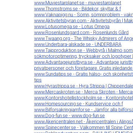
www.Muviestarplanet.se - muviestarplanet
www.Thornstroms.se - Bildekor, skyltar & f
www.Vaknapigg.nu - Sömn, sömnproblem - vakn
www.Aktivitetsbyran.com - Aktivitetsbyrån | Mak
www.Lotusomega.se - Lotus Omega
www.Rosenlundsgard.com - Rosenlunds Gård
www.Twaang.org - The Whisky Admirers of Ang
www.Underbara-alskade.se - UNDERBARA
www.Tajpproduktion.se - Webbyrå i Malmö som
sökmotoroptimering, trycksaker och logotyper 
www.Advantagejuristbyra.se - Advantage juristbyr
privatpersoner och företagare. Gratis inledande 
www.Sundatips.se - Gratis hälso- och skönhetsti
tips
www.Hyrastrippa.se - Hyra Strippa | Chippendale 
www.Mercaskroten.se - Merca Skroten - Merca
www.Kontorshotellistockholm.se - Kontorshotel
www.Homesourcing.se - Kundservice och f
www.Bilforsakringjamfor.se - Jämför alla bilförs
www.Dog-fun.se - www.dog-fun.se
www.Akericentralen.net - Åkericentralen i Aling
www.Spinecenter.se - Välkommen till Spine Cen