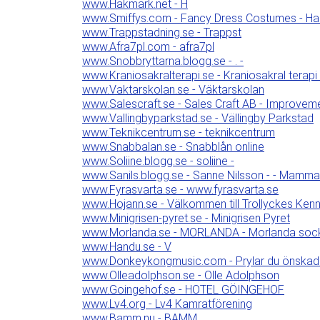
www.Hakmark.net - H
www.Smiffys.com - Fancy Dress Costumes - Ha
www.Trappstadning.se - Trappst
www.Afra7pl.com - afra7pl
www.Snobbryttarna.blogg.se - . -
www.Kraniosakralterapi.se - Kraniosakral terapi
www.Vaktarskolan.se - Väktarskolan
www.Salescraft.se - Sales Craft AB - Improveme
www.Vallingbyparkstad.se - Vällingby Parkstad
www.Teknikcentrum.se - teknikcentrum
www.Snabbalan.se - Snabblån online
www.Soliine.blogg.se - soliine -
www.Sanils.blogg.se - Sanne Nilsson - - Mamma ti
www.Fyrasvarta.se - www.fyrasvarta.se
www.Hojann.se - Välkommen till Trollyckes Kenn
www.Minigrisen-pyret.se - Minigrisen Pyret
www.Morlanda.se - MORLANDA - Morlanda socke
www.Handu.se - V
www.Donkeykongmusic.com - Prylar du önskade 
www.Olleadolphson.se - Olle Adolphson
www.Goingehof.se - HOTEL GÖINGEHOF
www.Lv4.org - Lv4 Kamratförening
www.Bamm.nu - BAMM