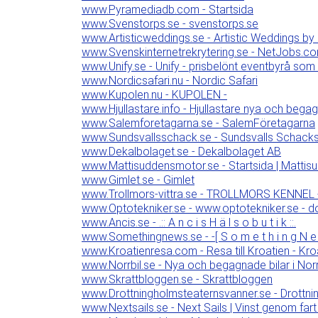
www.Pyramediadb.com - Startsida
www.Svenstorps.se - svenstorps.se
www.Artisticweddings.se - Artistic Weddings 
www.Svenskinternetrekrytering.se - NetJobs.c
www.Unify.se - Unify - prisbelönt eventbyrå som 
www.Nordicsafari.nu - Nordic Safari
www.Kupolen.nu - KUPOLEN -
www.Hjullastare.info - Hjullastare nya och bega
www.Salemforetagarna.se - SalemFöretagarna
www.Sundsvallsschack.se - Sundsvalls Schacks
www.Dekalbolaget.se - Dekalbolaget AB
www.Mattisuddensmotor.se - Startsida | Matti
www.Gimlet.se - Gimlet
www.Trollmors-vittra.se - TROLLMORS KENNEL - 
www.Optotekniker.se - www.optotekniker.se - do
www.Ancis.se - .:: A n c i s H ä l s o b u t i k ::.
www.Somethingnews.se - -[ S o m e t h i n g N e 
www.Kroatienresa.com - Resa till Kroatien - Kro
www.Norrbil.se - Nya och begagnade bilar i Norr
www.Skrattbloggen.se - Skrattbloggen
www.Drottningholmsteaternsvanner.se - Drottni
www.Nextsails.se - Next Sails | Vinst genom far