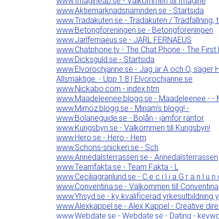
www.Imagineab.se - Välkommen till Imagine
www.Aktiemarknadsnamnden.se - Startsida
www.Tradakuten.se - Trädakuten / Trädfällning,
www.Betongforeningen.se - Betongföreningen
www.Jarlfernaeus.se - JARL FERNAEUS
www.Chatphone.tv - The Chat Phone - The Firs
www.Dicksguld.se - Startsida
www.Elvorochjanne.se - Jag är A och O, säger
Allsmäktige. - Upp 1:8 | Elvorochjanne.se
www.Nickabo.com - index.htm
www.Maadeleenee.blogg.se - Maadeleenee - - M
www.Mimoz.blogg.se - Miriam's blogg! -
www.Bolaneguide.se - Bolån - jämför räntor
www.Kungsbyn.se - Välkommen till Kungsbyn!
www.Hero.se - Hero - Hem
www.Schons-snickeri.se - Sch
www.Annedalsterrassen.se - Annedalsterrassen
www.Teamfakta.se - Team Fakta - L
www.Ceciliagranlund.se - C e c i l i a G r a n l u n 
www.Conventina.se - Välkommen till Conventina
www.Yhsyd.se - ky kvalificerad yrkesutbildning
www.Alexkappel.se - Alex Kappel - Creative direc
www.Webdate.se - Webdate.se - Dating - keyw