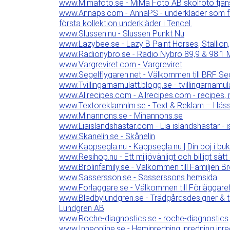
www.Mimafoto.se - MiMa Foto AB skolfoto tjänst
www.Annaps.com - AnnaPS - underkläder som fö
första kollektion underkläder i Tencel.
www.Slussen.nu - Slussen Punkt Nu
www.Lazybee.se - Lazy B Paint Horses, Stallion
www.Radionybro.se - Radio Nybro 89,9 & 98.1 
www.Vargreviret.com - Vargreviret
www.Segelflygaren.net - Välkommen till BRF Se
www.Tvillingarnamulatt.blogg.se - tvillingarnamula
www.Allrecipes.com - Allrecipes.com - recipes, 
www.Textoreklamhlm.se - Text & Reklam – Hässl
www.Minannons.se - Minannons.se
www.Liaislandshastar.com - Lia islandshästar - i
www.Skanelin.se - Skånelin
www.Kappsegla.nu - Kappsegla.nu | Din boj i bu
www.Resihop.nu - Ett miljövänligt och billigt sät
www.Brolinfamily.se - Välkommen till Familjen Br
www.Sassersson.se - Sasserssons hemsida
www.Forlaggare.se - Välkommen till Förläggarefö
www.Bladbylundgren.se - Trädgårdsdesigner & tr
Lundgren AB
www.Roche-diagnostics.se - roche-diagnostics
www.Inneonline.se - Heminredning inredning inre