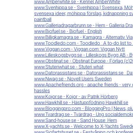
www.Amberwhite.se - Kennel AmberWhite
www.Svenhippa.se - Svenhippa | Svensexa, Möhippa
svensexa ideer, möhippa förslag, kidnappning sv
paintball
www.Galleriadragarbrunn.se - Hem - Galleria Dr
www.Biofuel.se - Biofuel - English
www.Billigkamagra.se - Kamagra - Alternativ Vi
www.Toodledo.com - Toodledo : A to-do list to 
www.Viggan.com - Viggan.com: Viggan Nytt
www.Lilleskogsbygg.se - Lilleskogs Bygg AB - By
www.Obstinat.se - Obstinat Europe - Förlag (c)
www.Stuteriwhat.se - Stuteri what
www.Datorassistans.se - Datorassistans.se · Da
www.Nwag.se - Novell Users Sweden
www.Apachefriends.org - apache friends - very e
hassles
www.Kojor.se - Kojor - av Patrik Hörberg
www.Hawkhill.se - Hästuppfödning Hawkhill.se
www.Bloggingpro.com - BloggingPro | News, plu
www.Tvardrag.se - Tvärdrag - Ung socialdemokr
www.Sand-house.se - Sand House: Hem
www.X-yachts.se - Welcome to X-Yachts Swed
www.Sjofartshuset.se - Festvåning och konfere