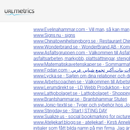
www.Evelinahammar.com - Vill man, så kan man
www.Signs.nu - signs
www.Chinatownihelsingborg.se - Restaurant Ch
www.Wonderbrand.se - WonderBrand AB - Kommu
www.Asfaltsgruppen.com - Välkommen till Asfalts
asfaltsarbeten, markjobb, plattsättningar, stenj
www.Matematiskavetenskaper.se - Sommarmat
www.Fqdan.com - كبر تجمع شبابي عربي
www.Lycka.se - Sajten om dina relationer och din
www.Arbetscoachen.se - Välkommen till Arbet
www.Lerumdirekt.se - LD Webb Produktion - kom
www.Lattjobolaget.se - Lattjobolaget - Shoppi
www.Brantshammar.se - Brantshammar Stuteri
www.Jonic-textil.se - Tyger och sybehör hos Jonic-
www.Stingday.se - Start | STING DAY
www.Sualize.us - social bookmarking for pictur
www.Ateljekarl.blogg.se - ateljekarl - Kirsti Ann
initialer som fått bilda namn på min firma. Jag 