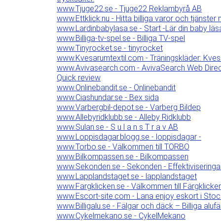
www.Tjuge22.se - Tjuge22 Reklambyrå AB
www.Ettklick.nu - Hitta billiga varor och tjänster 
www.Lardinbabylasa.se - Start -Lär din baby l
www.Billiga-tv-spel.se - Billiga TV-spel
www.Tinyrocket.se - tinyrocket
www.Kvesarumtextil.com - Träningskläder: Kves
www.Avivasearch.com - AvivaSearch Web Director
Quick review
www.Onlinebandit.se - Onlinebandit
www.Ciashundar.se - Bex sida
www.Varbergbil-depot.se - Varberg Bildep
www.Allebyridklubb.se - Alleby Ridklubb
www.Sulan.se - S u l a n s T r a v AB
www.Loppisdagar.blogg.se - loppisdagar -
www.Torbo.se - Välkommen till TORBO
www.Bilkompassen.se - Bilkompassen
www.Sekonden.se - Sekonden - Effektiviserin
www.Lapplandstaget.se - lapplandstaget
www.Fargklicken.se - Välkommen till Färgklicke
www.Escort-site.com - Lana enjoy eskort i Stoc
www.Billigalu.se - Fälgar och däck – Billiga al
www.Cykelmekano.se - CykelMekano