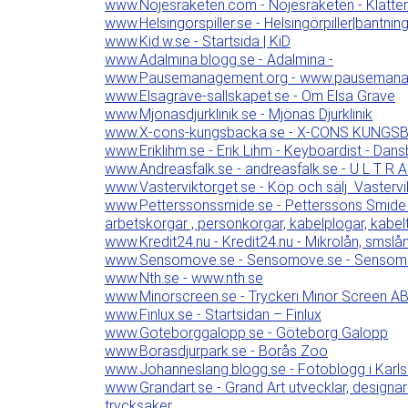
www.Nojesraketen.com - Nöjesraketen - Klätter
www.Helsingorspiller.se - Helsingörpiller|bantning|
www.Kid.w.se - Startsida | KiD
www.Adalmina.blogg.se - Adalmina -
www.Pausemanagement.org - www.pausemana
www.Elsagrave-sallskapet.se - Om Elsa Grave
www.Mjonasdjurklinik.se - Mjönäs Djurklinik
www.X-cons-kungsbacka.se - X-CONS KUNGS
www.Eriklihm.se - Erik Lihm - Keyboardist - Dan
www.Andreasfalk.se - andreasfalk.se - U L T R A
www.Vasterviktorget.se - Köp och sälj  Vastervi
www.Petterssonssmide.se - Petterssons Smide | 
arbetskorgar , personkorgar, kabelplogar, kabel
www.Kredit24.nu - Kredit24.nu - Mikrolån, smslå
www.Sensomove.se - Sensomove.se - Sensomotor
www.Nth.se - www.nth.se
www.Minorscreen.se - Tryckeri Minor Screen AB
www.Finlux.se - Startsidan – Finlux
www.Goteborggalopp.se - Göteborg Galopp
www.Borasdjurpark.se - Borås Zoo
www.Johanneslang.blogg.se - Fotoblogg i Karls
www.Grandart.se - Grand Art utvecklar, design
trycksaker.