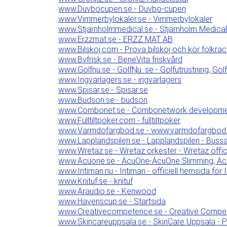
www.Duvbocupen.se - Duvbo-cupen
www.Vimmerbylokaler.se - Vimmerbylokaler
www.Stjarnholmmedical.se - Stjärnholm Medica
www.Erzzmat.se - ERZZ MAT AB
www.Bilskoj.com - Prova bilskoj och kör folkra
www.Bvfrisk.se - BeneVita friskvård
www.Golfnu.se - GolfNu. se - Golfutrustning, Golf
www.Ingvarlagers.se - ingvarlagers
www.Spisar.se - Spisar.se
www.Budson.se - budson
www.Combonet.se - Combonetwork development -
www.Fulltiltpoker.com - fulltiltpoker
www.Varmdofargbod.se - www.varmdofargbod
www.Lapplandspilen.se - Lapplandspilen - Bus
www.Wretaz.se - Wretaz orkester - Wretaz offici
www.Acuone.se - AcuOne-AcuOne Slimming, AcuOn
www.Intiman.nu - Intiman - officiell hemsida för 
www.Knituf.se - knituf
www.Araudio.se - Kenwood
www.Havenscup.se - Startsida
www.Creativecompetence.se - Creative Compete
www.Skincareuppsala.se - SkinCare Uppsala - Pr