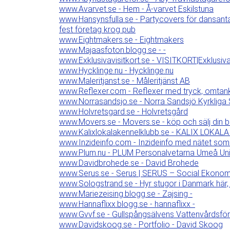
www.Avarvet.se - Hem - Å-varvet Eskilstuna
www.Hansynsfulla.se - Partycovers för dansanta
fest företag krog pub
www.Eightmakers.se - Eightmakers
www.Majaasfoton.blogg.se - -
www.Exklusivavisitkort.se - VISITKORT|Exklusiv
www.Hycklinge.nu - Hycklinge.nu
www.Maleritjanst.se - Måleritjänst AB
www.Reflexer.com - Reflexer med tryck, omtan
www.Norrasandsjo.se - Norra Sandsjö Kyrkliga S
www.Holvretsgard.se - Holvretsgård
www.Movers.se - Movers.se - köp och sälj din b
www.Kalixlokalakennelklubb.se - KALIX LOKA
www.Inzideinfo.com - Inzideinfo med nätet som
www.Plum.nu - PLUM Personalvetarna Umeå Uni
www.Davidbrohede.se - David Brohede
www.Serus.se - Serus | SERUS – Social Ekonomi
www.Sologstrand.se - Hyr stugor i Danmark här,
www.Mariezeising.blogg.se - Zajsing -
www.Hannaflixx.blogg.se - hannaflixx -
www.Gvvf.se - Gullspångsälvens Vattenvårdsfö
www.Davidskoog.se - Portfolio - David Skoog