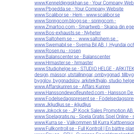
www.Kenneldjingiskhan.se - Your Company Web
www.Pbgedda.se - Your Company Website
www.Scalibor.se - Hem - www.scalibor.se
www.Springcorn.blogg.se - springcorn -
www.Zmartoo.com - Smartweb - Skapa din egen h
www.Bos-exhausts.se - Nyheter
www.Saltohem.se - :: www.saltohem.se ::
www.Swemabil.se - Svema Bil AB | Hyundai och 
www.Rosen.nu - rosen
www.Balanscenter.se - Balanscenter
www.Hrmaster.se - hrmaster
www.Studiohelge.se - STUDIO HELGE - ARKITEKTUR
design, mässor, utställningar, ombyggnad, tillby
bygglov, byggnadslov, arkitekthjälp, studio helge 
www.Affarskuriren.se - Affärs Kuriren
www.Hanssondewolfeunited.com - Hansson De Wo
www.Fodelsedagspresent.se - Födelsedagsprese
www.Jkljudljus.se - jkljudljus
www.Jpkock.se - JP Kock Sales Promotion AB - 
www.Spelagratis.nu - Spela Gratis Spel Online - 
www.Kurra.se - Välkommen till Kurra Kattpensio
www.Fullkontroll.se - Full Kontroll | En bättre pla