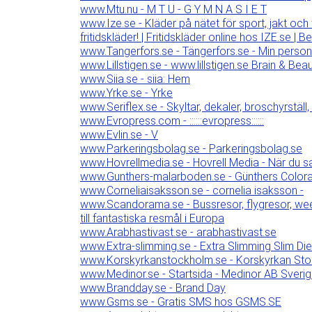
www.Mtu.nu - M T U - G Y M N A S I E T
www.Ize.se - Kläder på nätet för sport, jakt och f
fritidskläder! | Fritidskläder online hos IZE.se | B
www.Tangerfors.se - Tängerfors.se - Min personl
www.Lillstigen.se - www.lillstigen.se Brain & Beau
www.Siia.se - siia: Hem
www.Yrke.se - Yrke
www.Seriflex.se - Skyltar, dekaler, broschyrställ,
www.Evropress.com - ::::::evropress::::::
www.Evlin.se - V
www.Parkeringsbolag.se - Parkeringsbolag.se
www.Hovrellmedia.se - Hovrell Media - När du sa
www.Gunthers-malarboden.se - Günthers Colo
www.Corneliaisaksson.se - cornelia isaksson -
www.Scandorama.se - Bussresor, flygresor, week
till fantastiska resmål i Europa
www.Arabhastivast.se - arabhastivast.se
www.Extra-slimming.se - Extra Slimming Slim Diet
www.Korskyrkanstockholm.se - Korskyrkan Sto
www.Medinor.se - Startsida - Medinor AB Sveri
www.Brandday.se - Brand Day
www.Gsms.se - Gratis SMS hos GSMS.SE