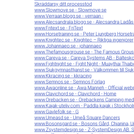
Skräddarsy ditt processtöd
www.Slowmove.se - Slowmove.se
www.Verraan.blogg.se - verraan -
www.Alecsandrala.blogg.se - Alecsandra Ladås 
www.Fritext.se - FriText
www.Horsetraining.se - Peter Ljungberg Horsetr
www.Knightec.se - Knightec – Riktiga ingenjörer
www.Johannaeo.se - johannaeo
www.Thefamousgrouse.se - The Famous Grouse -
www.Careva.se - Careva Systems AB - Bälteskom
www.Fightnight.se - Fight Night - Muaythai Tha
www.Sjukgymnasttjanst.se - Välkommen till Sju
www.Kkracing.se - kkracing
www.Semnos.se - Semnos Förlag
www.Awaonline.se - Awa Manneh - Official we
www.Clavichord.se - Clavichord - Home
www.Orebacken.se - Orebackens Camping me
www.Kajak-uteliv.com - Paddla kajak i Stockho
www.Gavlefolk.se - G
www.Umeasd.se - Umeå Square Dancers
www.Bosonsgard.se - Bosons Gård, Chianina, Uppfö
www.Zsystemdesign.se - Z-SystemDesign AB. 