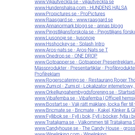
www.Viljautveckla.se - viljautveckla.se
www.Hundenshalsa.com - HUNDENS HÄLSA
www.Propictures.se - ProPictures
www.Raasgard.se - www.raasgard.se
www.Annanormark.blogg.se - annas blogg
www.Pingstliljansforskola.se - Pingstliljans försko
www.Ljusonoje.se - ljusonoje
www.Hsshockey.se - Splash Intro
www.Aros-nats.se - Aros-Nats.se T
www.Onedrop.se - ONE DROP
www.Gotpapper.se - Götpapper Presentreklam AB 
Mässprodukter - Presentartiklar - Profilprodukte
Profilreklam
www.Rogerscatering.se - Restaurang Roger Th
www.Zumi.pl - Zumi.pl - Lokalizator internetowy,
www.Orkelljungahembygdsforening.se - Startsid
www.Vibafemba.se - Vibafemba | Officiell hemsi
www.Bostart.se - Välj rätt mäklare, locka fler till
www.Bricmate.se - Bricmate - Kakel, Klinker & 
www.Fyllibok.se - Fyll i bok, Fyll i böcker, fylla i
www.Trataljarna.se - Välkommen till Trätaljarna 
www.Candyhouse.se - The Candy House - grossis
www.Winelinking.com - Winelinking