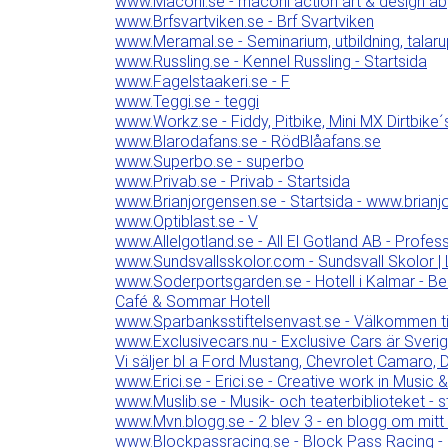
www.Maconi.se - maconi action art & design ab
www.Brfsvartviken.se - Brf Svartviken
www.Meramal.se - Seminarium, utbildning, talar
www.Russling.se - Kennel Russling - Startsida
www.Fagelstaakeri.se - F
www.Teggi.se - teggi
www.Workz.se - Fiddy, Pitbike, Mini MX Dirtbike´s
www.Blarodafans.se - RödBlåafans.se
www.Superbo.se - superbo
www.Privab.se - Privab - Startsida
www.Brianjorgensen.se - Startsida - www.brianj
www.Optiblast.se - V
www.Allelgotland.se - All El Gotland AB - Professi
www.Sundsvallsskolor.com - Sundsvall Skolor | Lå
www.Soderportsgarden.se - Hotell i Kalmar - Bed
Café & Sommar Hotell
www.Sparbanksstiftelsenvast.se - Välkommen til
www.Exclusivecars.nu - Exclusive Cars är Sverige
Vi säljer bl a Ford Mustang, Chevrolet Camaro,
www.Erici.se - Erici.se - Creative work in Music
www.Muslib.se - Musik- och teaterbiblioteket - s
www.Mvn.blogg.se - 2 blev 3 - en blogg om mitt liv 
www.Blockpassracing.se - Block Pass Racing - 