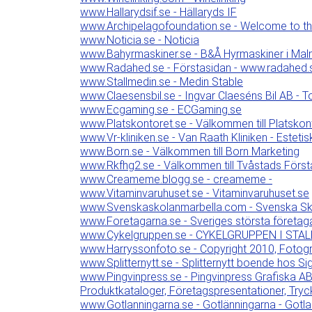
www.Hallarydsif.se - Hällaryds IF
www.Archipelagofoundation.se - Welcome to th
www.Noticia.se - Noticia
www.Bahyrmaskiner.se - B&Å Hyrmaskiner i Ma
www.Radahed.se - Förstasidan - www.radahed.
www.Stallmedin.se - Medin Stable
www.Claesensbil.se - Ingvar Claeséns Bil AB - T
www.Ecgaming.se - ECGaming.se
www.Platskontoret.se - Välkommen till Platskon
www.Vr-kliniken.se - Van Raath Kliniken - Estetis
www.Born.se - Välkommen till Born Marketing
www.Rkfhg2.se - Välkommen till Tvåstads Först
www.Creameme.blogg.se - creameme -
www.Vitaminvaruhuset.se - Vitaminvaruhuset.se
www.Svenskaskolanmarbella.com - Svenska Sko
www.Foretagarna.se - Sveriges största företag
www.Cykelgruppen.se - CYKELGRUPPEN I ST
www.Harryssonfoto.se - Copyright 2010, Foto
www.Splitternytt.se - Splitternytt boende hos S
www.Pingvinpress.se - Pingvinpress Grafiska AB, D
Produktkataloger, Företagspresentationer, Tryc
www.Gotlanningarna.se - Gotlänningarna - Gotl