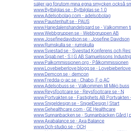
säljer jag förutom mina egna smycken också s
www.Bytbilglas.se - Bytbilglas.se 1.0
www.Adelsobolag.com - adelsobolag
www.Paustenhult.se - PAUS
www.Harjedalenshandelsgard.se - Välkommen till H
www.Webbgruppen.se - Webbgruppen AB
www.Josefinedavidson.se - Josefine Davidson
www.Rumskulla.se - rumskulla
www.Sviestad.se - Sviestad Konferens och Res
www.Sigab.net - S.I.G AB Samuelssons Industr
www.Palkommissionen.org - Pålkommissionen
www.Lovebieberlove.blogg.se - Lovebieberlove
www.Demcon.se - demcon
www.Fredda-o-ac.se - Chabo, F o AC
www.Adelsobuss.se - Välkommen till Miljö buss
www.Reysfootcare.se - Reysfootcare.se - N
www.Portvakten.se - Fastighets AB Portvakten
www.Snigeldesign.se - SnigelDesign | Start
www.Gehealthcare.com - GE Healthcare
www.Sunnanbacken.se - Sunnanbäcken Gård | prisvär
www.Axabalance.se - Axa Balance
www.Och-studio.se - OCH