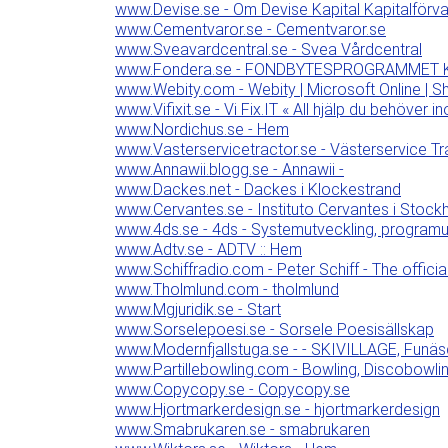
www.Devise.se - Om Devise Kapital Kapitalförval
www.Cementvaror.se - Cementvaror.se
www.Sveavardcentral.se - Svea Vårdcentral
www.Fondera.se - FONDBYTESPROGRAMMET 
www.Webity.com - Webity | Microsoft Online | Sh
www.Vifixit.se - Vi Fix.IT « All hjälp du behöver i
www.Nordichus.se - Hem
www.Vasterservicetractor.se - Västerservice T
www.Annawii.blogg.se - Annawii -
www.Dackes.net - Dackes i Klockestrand
www.Cervantes.se - Instituto Cervantes i Stock
www.4ds.se - 4ds - Systemutveckling, programutv
www.Adtv.se - ADTV :: Hem
www.Schiffradio.com - Peter Schiff - The officia
www.Tholmlund.com - tholmlund
www.Mgjuridik.se - Start
www.Sorselepoesi.se - Sorsele Poesisällskap
www.Modernfjallstuga.se - - SKIVILLAGE, Funä
www.Partillebowling.com - Bowling, Discobowling
www.Copycopy.se - Copycopy.se
www.Hjortmarkerdesign.se - hjortmarkerdesign
www.Smabrukaren.se - smabrukaren