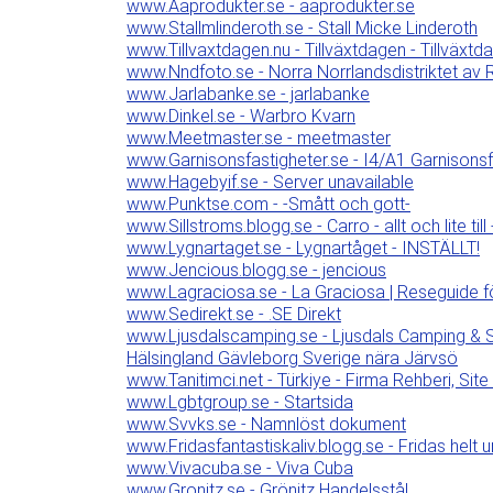
www.Aaprodukter.se - aaprodukter.se
www.Stallmlinderoth.se - Stall Micke Linderoth
www.Tillvaxtdagen.nu - Tillväxtdagen - Tillväxtd
www.Nndfoto.se - Norra Norrlandsdistriktet av R
www.Jarlabanke.se - jarlabanke
www.Dinkel.se - Warbro Kvarn
www.Meetmaster.se - meetmaster
www.Garnisonsfastigheter.se - I4/A1 Garnisons
www.Hagebyif.se - Server unavailable
www.Punktse.com - -Smått och gott-
www.Sillstroms.blogg.se - Carro - allt och lite ti
www.Lygnartaget.se - Lygnartåget - INSTÄLLT!
www.Jencious.blogg.se - jencious
www.Lagraciosa.se - La Graciosa | Reseguide f
www.Sedirekt.se - .SE Direkt
www.Ljusdalscamping.se - Ljusdals Camping & 
Hälsingland Gävleborg Sverige nära Järvsö
www.Tanitimci.net - Türkiye - Firma Rehberi, Site
www.Lgbtgroup.se - Startsida
www.Svvks.se - Namnlöst dokument
www.Fridasfantastiskaliv.blogg.se - Fridas helt u
www.Vivacuba.se - Viva Cuba
www.Gronitz.se - Grönitz Handelsstål