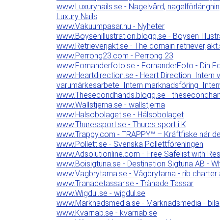
www.Luxurynails.se - Nagelvård, nagelförlängnin
Luxury Nails
www.Vakuumpasar.nu - Nyheter
www.Boysenillustration.blogg.se - Boysen Illustr
www.Retrieverjakt.se - The domain retrieverjakt
www.Perrong23.com - Perrong 23
www.Fornanderfoto.se - FornanderFoto - Din Fo
www.Heartdirection.se - Heart Direction  Intern v
varumärkesarbete  Intern marknadsföring  Int
www.Thesecondhands.blogg.se - thesecondhan
www.Wallstjerna.se - wallstjerna
www.Halsobolaget.se - Hälsobolaget
www.Thuressport.se - Thures sport i K
www.Trappy.com - TRAPPY™ – Kräftfiske när det
www.Pollett.se - Svenska Pollettföreningen
www.Adsolutionline.com - Free Safelist with R
www.Boisigtuna.se - Destination Sigtuna AB - 
www.Vagbrytarna.se - Vågbrytarna - rib charter ä
www.Tranadetassar.se - Tränade Tassar
www.Wigdul.se - wigdul.se
www.Marknadsmedia.se - Marknadsmedia - bilagor
www.Kvarnab.se - kvarnab.se