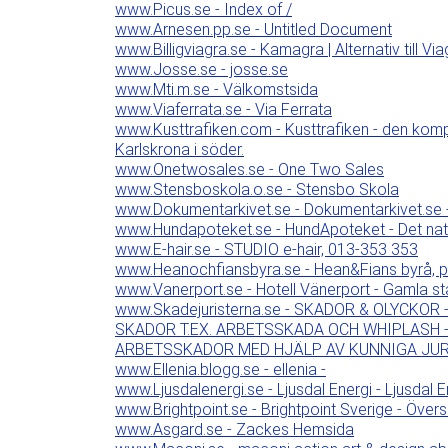
www.Picus.se - Index of /
www.Arnesen.pp.se - Untitled Document
www.Billigviagra.se - Kamagra | Alternativ till V
www.Josse.se - josse.se
www.Mti.m.se - Välkomstsida
www.Viaferrata.se - Via Ferrata
www.Kusttrafiken.com - Kusttrafiken - den komple
Karlskrona i söder.
www.Onetwosales.se - One Two Sales
www.Stensboskola.o.se - Stensbo Skola
www.Dokumentarkivet.se - Dokumentarkivet.se
www.Hundapoteket.se - HundApoteket - Det natur
www.E-hair.se - STUDIO e-hair, 013-353 353
www.Heanochfiansbyra.se - Hean&Fians byrå, pers
www.Vanerport.se - Hotell Vänerport - Gamla s
www.Skadejuristerna.se - SKADOR & OLYCKOR
SKADOR T.EX. ARBETSSKADA OCH WHIPLASH 
ARBETSSKADOR MED HJÄLP AV KUNNIGA JUR
www.Ellenia.blogg.se - ellenia -
www.Ljusdalenergi.se - Ljusdal Energi - Ljusdal E
www.Brightpoint.se - Brightpoint Sverige - Övers
www.Asgard.se - Zackes Hemsida