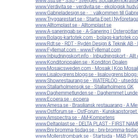
www.Ssu.se - SSU - Sveriges Socialdemokrati
www.Verdivita.se - verdivita.se - ekologisk hudv
www.Gabrieladesign.se - .:: välkommen till Gabriel
www.Tryggarestart.se - Starta Eget | Nyföretaga
www.Alltomplast.se - Alltomplast.se
www.A-saneringab.se - A-Sanering I Östergötla
www.Bolags-kartotek.com - bolags-kartotek.c
www.Rdt.se - RDT - Rydén Design & Teknik AB - 
www.Fyllemat.com - www.Fyllemat.com
www.Inbjudningskort.info - Inbjudningskort - All
www.Konditoriopalen.se - Konditori Opalen
www.Mosaicsweden.com - Mosaik | Köp Mosaik | 
www.Lisalovgrens.blogg.se - lisalovgrens.blogg
www.Showrestaurang.se - WATERLOO - utsedda t
www.Stallarholmensgk.se - Stallarholmens GK
www.Daghemmetlunden.se - Daghemmet Lunden
www.Ecoera.se - ecoera
www.Amesa.se - Brasiliansk restauarang - A Me
www.Ostforum.se - OstForum - Kunskapstorget i o
www.Amspectra.se - AM-Kompetens
www.Deltaplast.se - DELTA PLAST - FIRST N
www.Bni-bromma-tisdag.se - bni-bromma-tisda
www.Mollerstrombark.se - Startsida - M&B Portal 