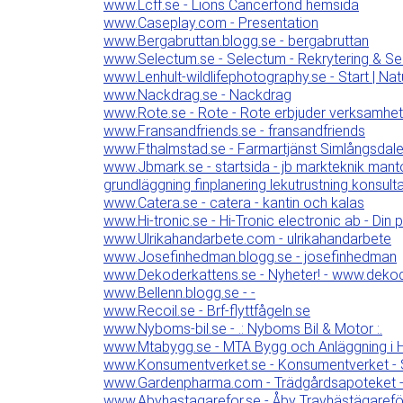
www.Lcff.se - Lions Cancerfond hemsida
www.Caseplay.com - Presentation
www.Bergabruttan.blogg.se - bergabruttan
www.Selectum.se - Selectum - Rekrytering & Sear
www.Lenhult-wildlifephotography.se - Start | Nat
www.Nackdrag.se - Nackdrag
www.Rote.se - Rote - Rote erbjuder verksamhet
www.Fransandfriends.se - fransandfriends
www.Fthalmstad.se - Farmartjänst Simlångsdal
www.Jbmark.se - startsida - jb markteknik man
grundläggning finplanering lekutrustning konsult
www.Catera.se - catera - kantin och kalas
www.Hi-tronic.se - Hi-Tronic electronic ab - Din 
www.Ulrikahandarbete.com - ulrikahandarbete
www.Josefinhedman.blogg.se - josefinhedman
www.Dekoderkattens.se - Nyheter! - www.dekod
www.Bellenn.blogg.se - -
www.Recoil.se - Brf-flyttfågeln.se
www.Nyboms-bil.se - .: Nyboms Bil & Motor :.
www.Mtabygg.se - MTA Bygg och Anläggning i H
www.Konsumentverket.se - Konsumentverket - S
www.Gardenpharma.com - Trädgårdsapoteket 
www.Abyhastagarefor.se - Åby Travhästägarefö