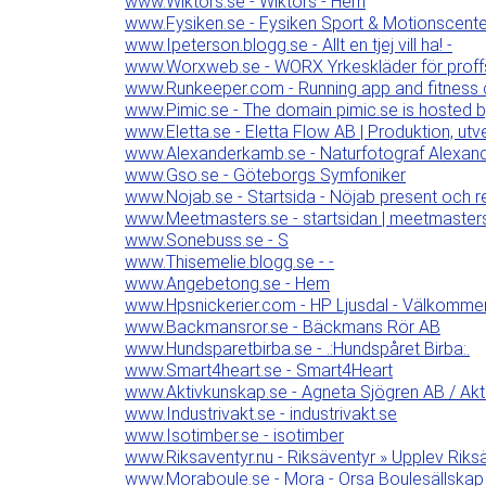
www.Wiktors.se - Wiktors - Hem
www.Fysiken.se - Fysiken Sport & Motionscent
www.Ipeterson.blogg.se - Allt en tjej vill ha! -
www.Worxweb.se - WORX Yrkeskläder för proff
www.Runkeeper.com - Running app and fitness
www.Pimic.se - The domain pimic.se is hosted b
www.Eletta.se - Eletta Flow AB | Produktion, ut
www.Alexanderkamb.se - Naturfotograf Alexa
www.Gso.se - Göteborgs Symfoniker
www.Nojab.se - Startsida - Nöjab present och 
www.Meetmasters.se - startsidan | meetmaster
www.Sonebuss.se - S
www.Thisemelie.blogg.se - -
www.Angebetong.se - Hem
www.Hpsnickerier.com - HP Ljusdal - Välkomme
www.Backmansror.se - Bäckmans Rör AB
www.Hundsparetbirba.se - .:Hundspåret Birba:.
www.Smart4heart.se - Smart4Heart
www.Aktivkunskap.se - Agneta Sjögren AB / Akt
www.Industrivakt.se - industrivakt.se
www.Isotimber.se - isotimber
www.Riksaventyr.nu - Riksäventyr » Upplev Riks
www.Moraboule.se - Mora - Orsa Boulesällskap