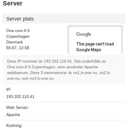
Server
Server plats
One.com A S
Copenhagen
Danmark
This page can't load
55.67, 12.58
Google Maps
correctly.
Dess IP-nummer är 193.202.110.41. Det underhålls av
One.com A S Copenhagen, som använder Apache
Do you
OK
webbserver. Dess 3 namnservrar är
ns1.b-one.nu
own this
,
ns2.b-
website?
one.nu
, och
ns3.b-one.nu
.
IP:
193.202.110.41
Web Server:
Apache
Kodning: