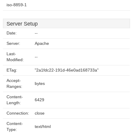
iso-8859-1
Server Setup
Date:
--
Server:
Apache
Last-
--
Modified:
ETag:
"2a1fdc22-191d-46e0ad168733a"
Accept-
bytes
Ranges:
Content-
6429
Length:
Connection:
close
Content-
text/html
Type: