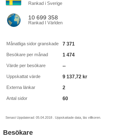
Rankad i Sverige
10 699 358
Rankad I Världen
7 371
Månatliga sidor granskade
1 474
Besökare per månad
--
Värde per besökare
9 137,72 kr
Uppskattat värde
2
Externa länkar
60
Antal sidor
Senast Uppdaterad: 05.04.2018 . Uppskattade data, läs villkoren.
Besökare