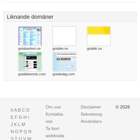
Liknande domäner
gotabanken.se
gotabio.se
gotabk.se
gotabletennis.com
gotabolag.com
Om oss
Disclaimer
© 2026
0
A
B
C
D
Kontakta
Sekretesspolicy
E
F
G
H
I
oss
Användarvillkor
J
K
L
M
Ta bort
N
O
P
Q
R
webbsida
S
T
U
V
W