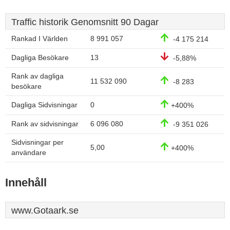
Traffic historik Genomsnitt 90 Dagar
Rankad I Världen
8 991 057
-4 175 214
Dagliga Besökare
13
-5,88%
Rank av dagliga
11 532 090
-8 283
besökare
Dagliga Sidvisningar
0
+400%
Rank av sidvisningar
6 096 080
-9 351 026
Sidvisningar per
5,00
+400%
användare
Innehåll
www.Gotaark.se